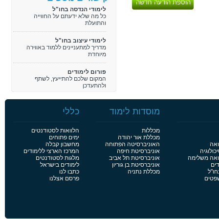
הוספת הודעה חדשה
לימודי הנדסה בחו"ל
כל מה שלא ידעתם על החווייה
והתועלת
לימודי עיצוב בחו"ל
מדריך למתעניינים ללמוד באווירה
מיוחדת
פורום לימודים
המקום שלכם להתייעץ, לשתף
ולהתעדכן
מוסדות לימוד
כללי
מכללות
הלוואות לסטודנטים
מכללת אור יהודה
ימים פתוחים
ואה
האוניברסיטה הפתוחה
מחשבון קבלה
כולוגיה
אוניברסיטת חיפה
המרכז הארצי ללימודים
פואה משלימה
אוניברסיטת תל אביב
מלגות לסטודנטים
דים
אוניברסיטת בן גוריון
לימודים בישראל
חו"ל
מכללת נתניה
כתבו לנו
שפטים
פרסם אצלנו