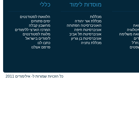
מוסדות לימוד
כללי
מכללות
הלוואות לסטודנטים
מכללת אור יהודה
ימים פתוחים
ואה
האוניברסיטה הפתוחה
מחשבון קבלה
כולוגיה
אוניברסיטת חיפה
המרכז הארצי ללימודים
פואה משלימה
אוניברסיטת תל אביב
מלגות לסטודנטים
דים
אוניברסיטת בן גוריון
לימודים בישראל
חו"ל
מכללת נתניה
כתבו לנו
שפטים
פרסם אצלנו
כל הזכויות שמורות ל- אילימודים 2011