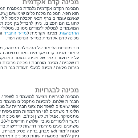
מכינה קדם אקדמית
המכינה הקדם אקדמית נלמדת במסגרת המוסד
הוא חפץ. המכינה מקנה כלים שימושים [שיט
שאינם עומדים ברף תנאי הקבלה למסלול לימו
לחוג בו הם חפצים. ניתן להבדיל בין מכינות
המועמדים למסלול לימודים מסוים. מסלולי 
ההתנהגות
, מכינה אקדמית ל
מדעי החברה
וה
מכינה קדם אקדמית במדעי הנדסה ועוד.
רוב מוסדות הלימוד של ההשכלה הגבוהה, מצ
לימודי מכינה קדם אקדמית באוניברסיטה ב
על ידי תעודת גמר של מכינה במוסד המבוקש.
דו שלבית / מכינה מורחבת / מכינה מרוכזת / 
בגרות מלאה / מכינה לבעלי תעודת בגרות חל
מכינה לבגרויות
המכינה לבגרויות מציעה למועמדים לשפר /
הבגרות שלהם. למכינות מתקבלים מועמדים א
אשר שואפים לשפר את ציוני הבגרוית על מנ
הלימוד משתנים לפי ההתמחות הספציפית של 
מתמטיקה, אנגלית, לשון וכיו"ב. ויש מכינות
ו
שנות לימוד ו/או מבחן, בחינה פסיכומטרית, 
ניתן ללמוד במסגרות שונות כמכונים המתמחי