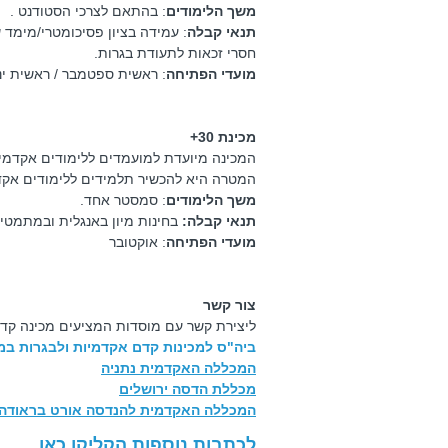
משך הלימודים
: בהתאם לצרכי הסטודנט .
תנאי קבלה
: עמידה בציון פסיכומטרי/מימד של 350, או של 66 במבח
חסרי זכאות לתעודת בגרות.
מועדי הפתיחה
: ראשית ספטמבר / ראשית ינ
מכינת 30+
המכינה מיועדת למועמדים ללימודים אקדמיים בני 30 ומעלה, חסרי תעו
המטרה היא להכשיר תלמידים ללימודים אקד
משך הלימודים
: סמסטר אחד.
תנאי קבלה:
בחינות מיון באנגלית ובמתמטי
מועדי הפתיחה
: אוקטובר
צור קשר
ליצירת קשר עם מוסדות המציעים מכינה קד
ביה"ס למכינות קדם אקדמיות ולבגרות ב
המכללה
האקדמית נתניה
מכללת הדסה ירושלים
המכללה האקדמית להנדסה אורט בראודה
לכתבות נוספות
הקליקו כאן