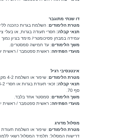
דו שנתי מתוגבר
מטרת הלימודים
: השלמת בגרות כהכנה ללימ
תנאי קבלה:
חסרי תעודה בגרות, או בעלי ציוני בג
עמידה במבחן פסיכומטרי/ מימד בציון נמוך מ - 350, או בציון סף
משך הלימודים
: עד חמישה סמסטרים.
מועדי הפתיחה
: ראשית ספטמבר / ראשית ינ
אינטנסיבי רגיל
מטרת הלימודים
: שיפור או השלמת 4-2 מקצועות לזכאות לבגרות, כהכנה ללימודים על תיכוניים ואקדמיים.
תנאי קבלה:
סף 70.
משך הלימודים
: סמסטר אחד בלבד.
מועדי הפתיחה:
ראשית ספטמבר / ראשית ינ
מסלול מדורג
מטרת הלימודים
: שיפור או השלמת תעודת 
דרישות המסלול: תלמיד המסלול רשאי ללמוד עד 9 יח"ל במשך 2 סמסטרים, ולא יותר מ 