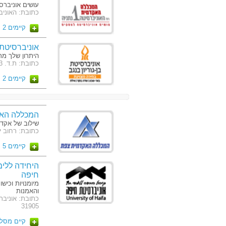
עושים אוניברס
כתובת: האוניברסיט
קיימים 2 מסלולים
אוניברסיטת ב
היתרון שלך מת
כתובת: ת.ד. 653 באר שבע, קרית האוניברסיטה, באר-שבע
קיימים 2 מסלולים
המכללה הא
שילוב של אקדמ
כתובת: רחוב ירושלים 11 ת"ד 160,
קיימים 5 מסלולים
היחידה ללימ
חיפה
מיומנויות וכיש
והאמנות
כתובת: אוניבר
31905
קיים מסל