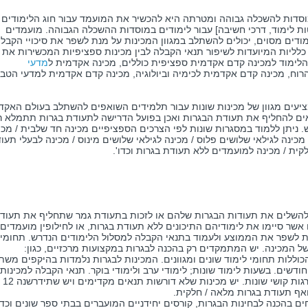
ות להשכלה גבוהה ומטרתה היא להכשיר את המועמד עבור חוג הלימודים ב
ות לימוד, דרכי חשיבה] עבור לימודים במוסדות ההשכלה הגבוהה. מועמדים
דים מסוים, יכולים להשתלב במגוון המכינות על מנת לשפר את סיכויי הקבל
 כלליות המיועדות לשיפור תנאי הקבלה לבין מכינות ספציפיות המכשירות את
הלימוד למכינה קדם אקדמית ספציפית כוללים, מכינה אקדמית ל
מדעי
רוח, מכינה קדם אקדמית לכימיה וביולוגיה, מכינה קדם אקדמית למדעי הטבע
יעים מגוון של מכינות שונות עבור תלמידים השואפים להשתלב בעולם האקדמ
אים להחליף את תעודת הבגרות ואכן בפועל הדרישה לתעודת בגרות תתמלא ר
 ניתן ללמוד במסגרות שונות לפי הצרכים הספציפיים מכינה חד שלבית / מכי
מכינה לגילאי שלושים פלוס / מכינה לגילאי שלושים מינוס / מכינה לבעלי תעו
קית / מכינה למועמדים ללא תעודת בגרות וכדו'.
 להשלים את תעודות הבגרות שלהם או לזכות בתעודת גמר שתחליף את תעוד
שר סיימו את לימודיהם התיכונים ללא תעודת בגרות, או לחילופין מועמדים
ת לשפר את הממוצע ולעמוד בתנאי הקבלה למסלול הלימודים הנדרש. תחומי
המכינה. יש המתמקדים רק בהכנה לבגרות במקצועות מרכזיים, כגון:
 הכוללות תחומי לימוד שונים ומגוונים. המכינות לבגרות נלמדות בהיקפים משת
משך הלימודים נע בין שלושה חודשים ל-18 חודשים. בשעות לימוד שונות; לימודי ערב ולימודי בוקר. תנאי הקבלה למכינות
משתנים ונעים מהיעדר דרישות לדרישות בדרגות קושי שונות. יש מכינות שלא דורשות תנאים מקדימים ויש שתידרשנה 12
ואף תעודת בגרות מלאה / חלקית.
ם בהכנה לבחינות הבגרות, קורסים יחידניים המועברים בבתי ספר שונים וכד'