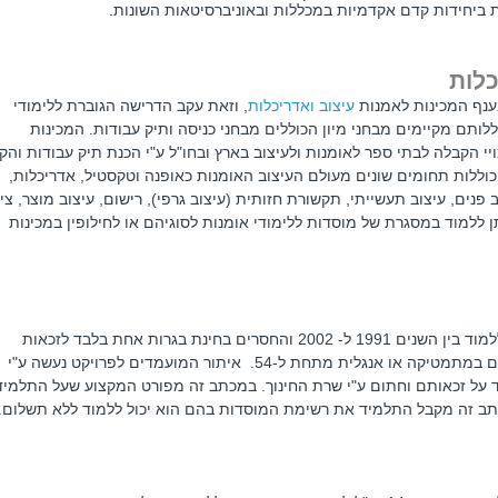
ת ביחידות קדם אקדמיות במכללות ובאוניברסיטאות השונות.
כלות
ענף המכינות לאמנות
עיצוב ואדריכלות
, וזאת עקב הדרישה הגוברת ללימודי
לותם מקיימים מבחני מיון הכוללים מבחני כניסה ותיק עבודות. המכינות
 הקבלה לבתי ספר לאומנות ולעיצוב בארץ ובחו"ל ע"י הכנת תיק עבודות והקנ
 כוללות תחומים שונים מעולם העיצוב האומנות כאופנה וטקסטיל, אדריכלות,
פנים, עיצוב תעשייתי, תקשורת חזותית (עיצוב גרפי), רישום, עיצוב מוצר, ציו
יתן ללמוד במסגרת של מוסדות ללימודי אומנות לסוגיהם או לחילופין במכינות
"פרויקט השרה" מיועד לבוגרי תיכון שסיימו ללמוד בין השנים 1991 ל- 2002 והחסרים בחינת בגרות אחת בלבד לזכאות
לתעודת בגרות, או בעלי תעודת בגרות שציונם במתמטיקה או אנגלית מתחת ל-54. איתור המועמדים לפרויקט נעשה ע"י
 על זכאותם וחתום ע"י שרת החינוך. במכתב זה מפורט המקצוע שעל התלמיד
תב זה מקבל התלמיד את רשימת המוסדות בהם הוא יכול ללמוד ללא תשלום.