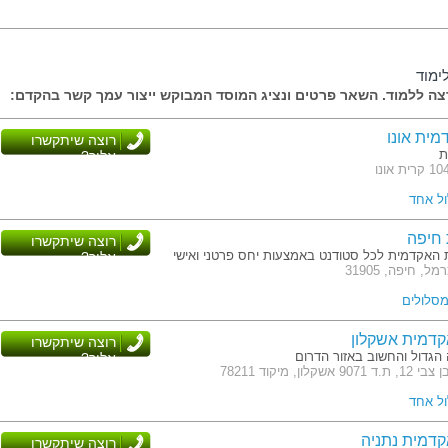
ימוד
ה ללמוד. השאר פרטים ונציג המוסד המבוקש ייצור עמך קשר בהקדם:
ית אונו
רוצה שיתקשרו
ת
אליך?
ול אחד
 חיפה
רוצה שיתקשרו
ת האקדמית לכל סטודנט באמצעות יחס פרטני ואישי
אליך?
, חיפה, 31905
דמית אשקלון
רוצה שיתקשרו
גדול והחשוב באזור הדרום
אליך?
ון, מיקוד 78211
ול אחד
דמית נתניה
רוצה שיתקשרו