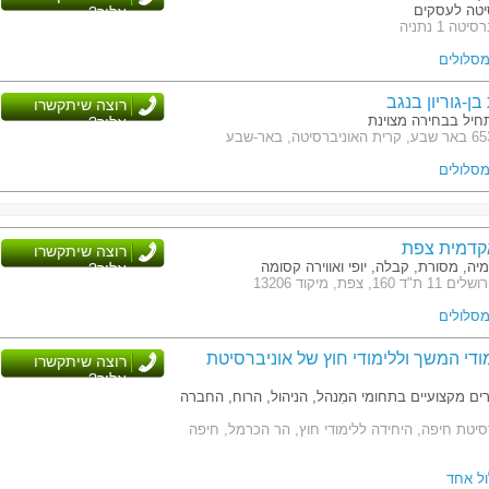
יטה לעסקים
אליך?
ה 1 נתניה
ן-גוריון בנגב
רוצה שיתקשרו
חיל בבחירה מצוינת
אליך?
קדמית צפת
רוצה שיתקשרו
יה, מסורת, קבלה, יופי ואווירה קסומה
אליך?
 צפת, מיקוד 13206
ודי המשך וללימודי חוץ של אוניברסיטת
רוצה שיתקשרו
אליך?
ורים מקצועיים בתחומי המִנהל, הניהול, הרוח, החברה
סיטת חיפה, היחידה ללימודי חוץ, הר הכרמל, חיפה
ול אחד