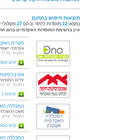
תוצאות חיפוש בתחום
נמצאו
12
מוסדות לימוד ובהם
27
מסלולי ל
עיין ברשימת המוסדות האקדמיים בהם תרצ
הקריה האקדמ
אקדמיה יישומי
כתובת: צה"ל 104 קרית אונו
קיים מסל
אוניברסיטת
קידום המצוינו
כתובת: הר הכרמל
קיימים 2 מסלולים
המכללה האק
משכן ההשכלה ה
כתובת: יצחק בן צבי 12, ת.ד 9071 אשקל
קיים מסל
המכללה האק