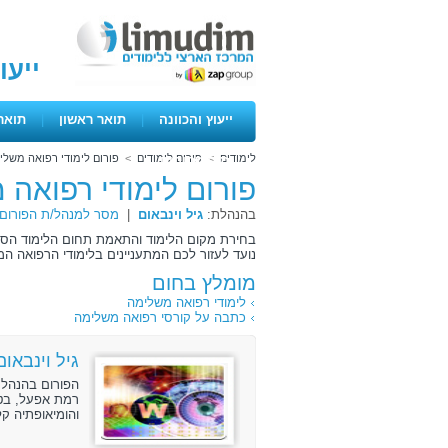
ייעו
ייעוץ והכוונה
|
תואר ראשון
|
תואר
לימודים
>
פורום לימודים
>
פורום לימודי רפואה משלי
ימים פתוחים
פורום לימודי רפואה
בהנהלת:
גיל וינבאום
|
מסר למנהל/ת הפורום
בחירת מקום הלימוד והתאמת תחום הלימוד הספצי
נועד לעזור לכם המתעניינים בלימודי הרפואה 
מומלץ בחום
לימודי רפואה משלימה
כתבה על קורסי רפואה משלימה
גיל וינבאום
רמת אפעל, בטכ
והומיאופתיה קלאסי