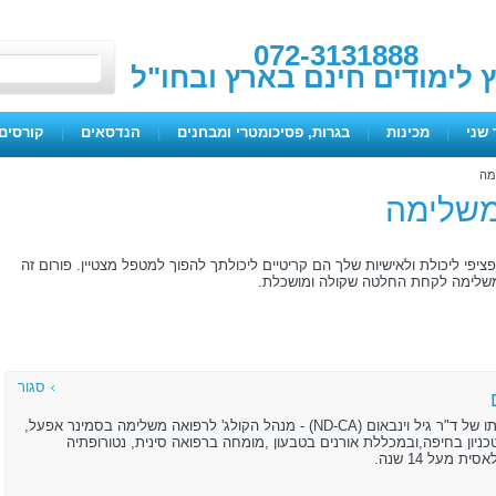
072-3131888
ץ לימודים חינם בארץ ובחו"ל
 שני
|
מכינות
|
בגרות, פסיכומטרי ומבחנים
|
הנדסאים
|
קורסים 
מה
 משלימה
פי ליכולת ולאישיות שלך הם קריטיים ליכולתך להפוך למטפל מצטיין. פורום זה
המשלימה לקחת החלטה שקולה ומושכלת.
סגור
הפורום בהנהלתו של ד"ר גיל וינבאום (ND-CA) - מנהל הקולג' לרפואה משלימה בסמינר אפעל,
ניון בחיפה,ובמכללת אורנים בטבעון ,מומחה ברפואה סינית, נטורופתיה
ת מעל 14 שנה.