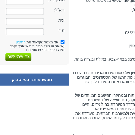
האוניברסיטה מציעה תוכניות לימודים לתואר ראשון, שני ושלישי בלמעלה מ- 80
ר:
)
דוא"ל:
עיר:
ת.ז:
רט כץ
אני מאשר שקראתי את
התקנון
טמן
(אישור זה כולל בתוכו את אישורך לקבל
מידע נוסף ודברי פרסומות ).
צרו איתי קשר
מס' 1 בסקר שביעות רצון של סטודנטים ובוגרים: זו כבר עובדה
ות הרצון של הסטודנטים והבוגרים
חפשו אותנו בפייסבוק
ץ וזו גם אחת הסיבות לכך שזו
תוח ובמחקר וההישגים המיוחדים של
וקה, הם תוצאה של התשתיות
הדרך המיוחדת בה לומדים, חיים
 והידידותית המאפיינת את
מית ולמעורבות חברתית, מעודדת את
ירתיות לקידום המדע, החברה והתרבות