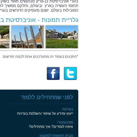
בוגרי אוניברסיטת בן-גוריון מבוקשים מאוד בשו
תחומי העשייה בארץ ובעולם, וחלקם ממשיך לת
המובילות בעולם. ישנם מעסיקים הדורשים בוגרים 
גלריית תמונות - אוניברסיטת בן-
*התכנים בעמוד זה מתעדכנים אחת לכמה חודשים
תוכניות לימוד
אומנויות לתואר ראשון
תואר כפול למצטיינים - הנדסת מכונות ו
לפני שמתחילים ללמוד
המסלול לתואר כפול - הנדסה ביורפואית 
הנדסה כימית לתואר ראשון
בגרויות
הנדסת חומרים לתואר ראשון
ייעוץ ומידע על שיפור והשלמת בגרויות
הנדסת חשמל ומחשבים לתואר ראשון
הנדסת מכונות לתואר ראשון
פסיכומטרי
הנדסת מערכות מידע לתואר ראשון
איפה לומדים? איך מתחילים?
הנדסת מערכות תקשורת לתואר ראשון
הנדסת תוכנה
מבחן התאמה למקצוע