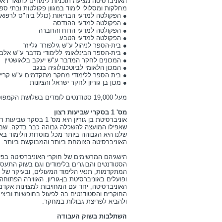
מחלקות ומסלולי לימוד במגוון פקולטות ובתי ספ
● הפקולטה למדעי הבריאות (כולל ביה"ס לרפואה
● הפקולטה למדעי ההנדסה
● הפקולטה למדעי הרוח והחברה
● הפקולטה למדעי הטבע
● בית-הספר לניהול ע"ש גילפורד גלייזר
● בית-הספר הבינלאומי ללימודי מדבר ע"ש אלב
● המכונים לחקר המדבר ע"ש יעקב בלאושטיין
● המכון הלאומי לביוטכנולוגיה בנגב
● בית הספר ללימודי מחקר מתקדמים ע"ש קריי
● מכון בן-גוריון לחקר ישראל והציונות
מעל 19,000 סטודנטים לומדים בשלושת הקמפוסים: בבאר-שבע, באילת ובשדה בוקר.
מס' 1 בסקרי שביעות רצון
אוניברסיטת בן גוריון היא 
שאפילו המועצה להשכלה גבוהה כבר בדקה. שביע
שלנו היא הגבוהה ביותר מכל מוסדות הלימוד באר
האוניברסיטה הצומחת ביותר והמבוקשת ביותר.
הישגיהם המרשימים של חוקרי האוניברסיטה בפי
הסטודנטים והבוגרים בלימודים וגם בשוק התעס
המתקדמות, תנאי הלימוד המעולים, ובעיקר של 
ופועלים באוניברסיטת בן-גוריון. האווירה הפתוחה
האוניברסיטה, יחד עם המחויבות למצוינות אקד
החוקרים והסטודנטים בה לפעול בחופשיות וביצ
ולהביא לפריצת גבולות במחקר.
השתלבות בשוק העבודה