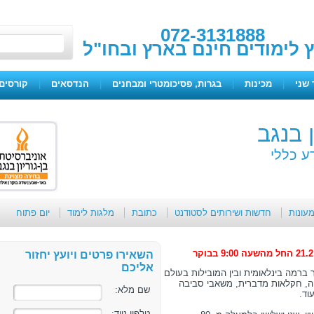
072-3131888
ץ לימודים חינם בארץ ובחו"ל
 שני
|
מכינות
|
בגרות, פסיכומטרי ומבחנים
|
הנדסאים
|
קורסים 
ן בנגב
ע כללי
מעונות
חדשות ושירותים לסטודנט
כתובת
מלגות לימוד
יום פתוח
השאירו פרטים ויועץ יחזור
אליכם
ר ברמה בינלאומית ובין המובילות בעולם
וגיה, חקלאות מדברית, משאבי סביבה
שם מלא:
עוד.
טלפון נייד: