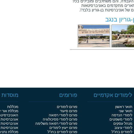
ק העבודה, והם משתלבים ומובילים בכל
ארים מתקדמים באוניברסיטאות
של אוניברסיטת בן-גוריון בלבד!.
גוריון בנגב
הנדסת חומרים
לימודים אקדמיים
פורומים
מוסדות ל
ורפואה
תואר ראשון
פורום לימודים
מכללות
תואר שני
פורום סיעוד
מכללת אור י
לימודי הנדסה
פורום לימודי רפואה
האוניברסיט
לימודי משפטים
פורום לימודי פסיכולוגיה
אוניברסיטת 
מנהל עסקים
פורום לימודי רפואה משלימה
אוניברסיטת 
לימודי עיצוב
פורום ייעוץ לימודים
אוניברסיטת בן
לימודים בחו"ל
פורום לימודים בחו"ל
מכללת נתניה