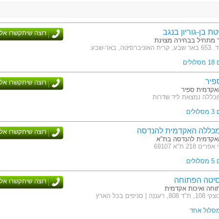
ת בן-גוריון בנגב
רוצה שיתקשרו אלי
ך מתחיל בבחירה מצוינת
טה, באר-שבע
לים
פיר
רוצה שיתקשרו אלי
אקדמית ספיר
כללה נמצאת ליד שדרות
לים
כללה האקדמית להנדסה
רוצה שיתקשרו אלי
אקדמית להנדסה בת"א
218 ת"א 69107
לים
סיטה הפתוחה
רוצה שיתקשרו אלי
חה ואיכות אקדמית
| סניפים בכל הארץ
מסלול אחד