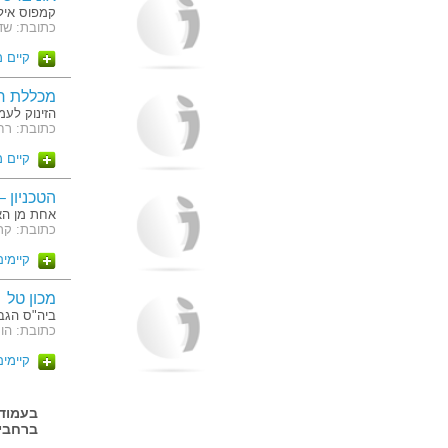
קמפוס איל
כתובת: שד
קיים 
מכללת ר
הזינוק לעמ
כתובת: רחוב מ
קיים 
הטכניון –
אחת מן האו
כתובת: קרית 
קיימים 19 מסלו
מכון טל
ביה"ס הגבו
כתובת: הועד הל
קיימים 6 מסלו
ברחבי 