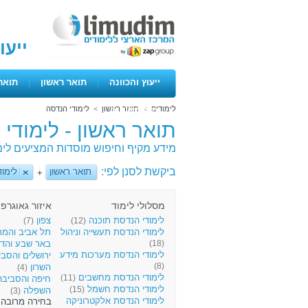
ייעו
ייעוץ והכוונה
|
תואר ראשון
|
תואר
לימודים
>
תואר ראשון
>
לימודי הנדסה
ימים פתוחים
תואר ראשון - לימודי
מידע מקיף וחיפוש מוסדות המציעים לימ
ביקשת לסנן לפי:
תואר ראשון
לימוד
+
מסלולי לימוד
איזור גאוגרפי
לימודי הנדסת תוכנה
צפון
(7)
(12)
לימודי הנדסת תעשייה וניהול
תל אביב והמר
(18)
באר שבע והד
לימודי הנדסת מערכות מידע
ירושלים והסב
(8)
השרון
(4)
לימודי הנדסת מחשבים
(11)
חיפה והסביב
לימודי הנדסת חשמל
(15)
השפלה
(3)
לימודי הנדסת אלקטרוניקה
בחירה מרובה.