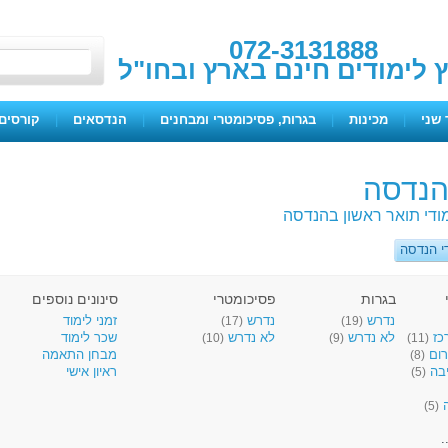
072-3131888
ץ לימודים חינם בארץ ובחו"ל
 שני
|
מכינות
|
בגרות, פסיכומטרי ומבחנים
|
הנדסאים
|
קורסים 
 הנדסה
ודי תואר ראשון בהנדסה
י הנדסה
בגרות
פסיכומטרי
סינונים נוספים
נדרש
נדרש
זמני לימוד
(17)
(19)
כז
לא נדרש
לא נדרש
שכר לימוד
(10)
(9)
(11)
רום
מבחן התאמה
(8)
יבה
ראיון אישי
(5)
ה
(5)
.