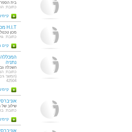
בית הספר ה
כתובת: הועד הל
קיימים 6 מסלו
H.I.T מכון טכנולוגי חולון
מכון טכנולו
כתובת: גולומב 52
קיים 
המכללה ה
נתניה
השכלה גבו
42504
קיימים 3 מסלו
אוניברסי
שילוב של מ
כתובת: בר 
קיימים 2 מסלו
אוניברסי