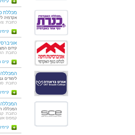
קיימים 7 מסלו
מכללת כנ
אקדמיה לענ
כתובת: צומת
קיימים 5 מסלו
אוניברסי
קידום המצו
כתובת: הר ה
קיים 
המכללה 
לימודים גב
כתובת: סנונית 51
קיימים 7 מסלו
המכללה 
המכללה הא
קמפוס אשדוד: ז'ב
קיימים 6 מסלו