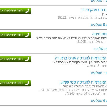
לים
רת בעמק הירדן
רוצה שיתקשרו אלי
יין
 צמח, ד.נ. עמק הירדן מיקוד 15132
לים
טת חיפה
רוצה שיתקשרו אלי
ינות האקדמית לכל סטודנט באמצעות יחס פרטני ואישי
כרמל, חיפה, 31905
מסלול אחד
האקדמית להנדסה אורט בראודה
רוצה שיתקשרו אלי
והים בעלי גוון יישומי בקמפוס אוניברסיטאי
 כרמיאל
לים
האקדמית להנדסה סמי שמעון
רוצה שיתקשרו אלי
קדמית להנדסה הגדולה בישראל
כתובת: קמפוס באר שבע: רח' בזל 71, ת.ד 950, מיקוד 84100.
וטינסקי 84 מיקוד 77245.
לים