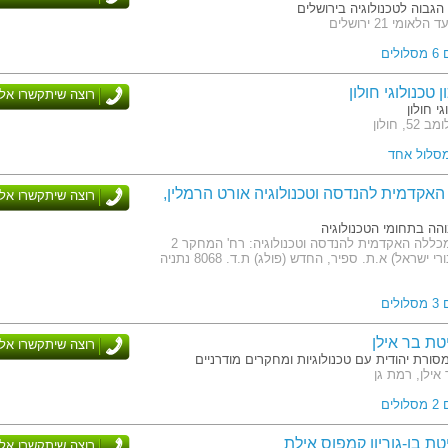
גבוה לטכנולוגיה בירושלים
אומי 21 ירושלים
לים
רוצה שיתקשרו אלי
גי חולון
, חולון
מסלול אחד
אקדמית להנדסה וטכנולוגיה אורט הרמלין,
רוצה שיתקשרו אלי
הה בתחומי הטכנולוגיה
כתובת: המכללה האקדמית להנדסה וטכנולוגיה: רח' המחקר 2
(המשך גיבורי ישראל) א.ת. ספיר, החדש (פולג) ת.ד. 8068 נתניה
לים
טת בר אילן
רוצה שיתקשרו אלי
סורת יהודית עם טכנולוגיות ומחקרים מודרניים
אילן, רמת גן
לים
טת בן-גוריון קמפוס אילת
רוצה שיתקשרו אלי