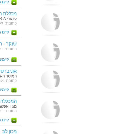
קיים 
מכללת ה
לימודי B.A ו M.B.A של האוניברסיטה הפתוחה
כתובת: גיסין אבשלום 60 
קיים 
שנקר - ה
כתובת: רחוב 
קיימים 5 מסלו
אוניברסי
המוסד האקד
כתובת: או
קיימים 4 מסלו
המכללה ל
מגוון אפשרויות השכ
כתובת: רח' האשלג 
קיים 
מכון לב