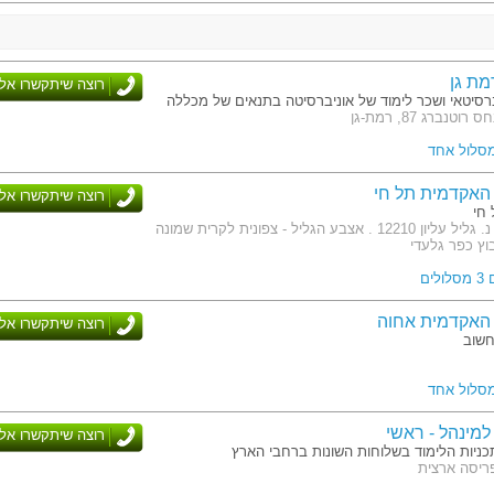
מת גן
רוצה שיתקשרו אלי
רסיטאי ושכר לימוד של אוניברסיטה בתנאים של מכללה
טנברג 87, רמת-גן
מסלול אחד
האקדמית תל חי
רוצה שיתקשרו אלי
חי
כתובת: ד. נ. גליל עליון 12210 . אצבע הגליל - צפונית לקרית שמונה
וץ כפר גלעדי
לים
האקדמית אחוה
רוצה שיתקשרו אלי
חשוב
מסלול אחד
מינהל - ראשי
רוצה שיתקשרו אלי
כניות הלימוד בשלוחות השונות ברחבי הארץ
ריסה ארצית