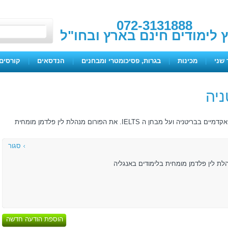
072-3131888
ץ לימודים חינם בארץ ובחו"ל
 שני
|
מכינות
|
בגרות, פסיכומטרי ומבחנים
|
הנדסאים
|
קורסים 
ניה
מטרת הפורום לתת מידע למתעניינים בלימודים אקדמיים בבריטניה ועל מבחן ה IELTS. את הפורום מנהלת לין פלדמן מומחית
סגור
לת לין פלדמן מומחית בלימודים באנגליה
הוספת הודעה חדשה