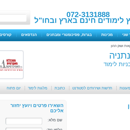
072-3131888
ץ לימודים חינם בארץ ובחו"ל
 שני
|
מכינות
|
בגרות, פסיכומטרי ומבחנים
|
הנדסאים
|
קורסים 
ות ושוק ההון
תניה
ניות לימוד
מעונות
חדשות ושירותים לסטודנט
כתובת
מלגות לימוד
יום פתוח
השאירו פרטים ויועץ יחזור
אליכם
שם מלא:
טלפון נייד: