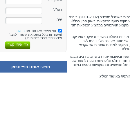
דוא"ל:
ביה"ס לבנקאות ושוק ההון החל לפעול במתכונתו הנוכחית בשנה"ל תשס"ב (2001-2002). ביה"ס
עיר:
סקים בענף הבנקאות ובשוק ההון בכלל-
י מקצוע המתמחים במקצוע הבנקאות תוך
אני מאשר שקראתי את
התקנון
(אישור זה כולל בתוכו את אישורך לקבל
במדינות העולם המערבי ובעיקר באמריקה
מידע נוסף ודברי פרסומות ).
ם אף מוסד אקדמי, מלבד המכללה
צרו איתי קשר
המקנה למסיים אותה תואר אקדמי
גדלה.
ן ובעקבות עניין רב שהביעו רבים מבוגרי
הון, הוחלט על פתיחת תכנית לתואר שני
ה של הנושאים והתמקצעות נוספת במיוחד
חפשו אותנו בפייסבוק
תנית באישור המל"ג.