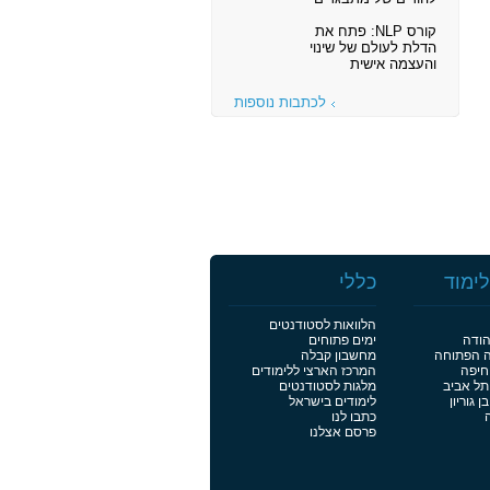
קורס NLP: פתח את
הדלת לעולם של שינוי
והעצמה אישית
לכתבות נוספות
ימוד
כללי
הלוואות לסטודנטים
הודה
ימים פתוחים
ה הפתוחה
מחשבון קבלה
חיפה
המרכז הארצי ללימודים
תל אביב
מלגות לסטודנטים
 גוריון
לימודים בישראל
כתבו לנו
פרסם אצלנו