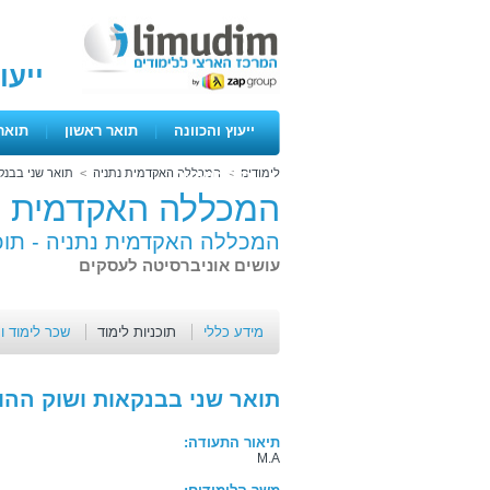
ייעו
ייעוץ והכוונה
|
תואר ראשון
|
תואר
לימודים
>
המכללה האקדמית נתניה
>
תואר שני בבנקא
ימים פתוחים
המכללה האקדמית נ
המכללה האקדמית נתניה -
תוכ
עושים אוניברסיטה לעסקים
מידע כללי
תוכניות לימוד
שכר לימוד ו
תואר שני בבנקאות ושוק ההון
תיאור התעודה:
M.A