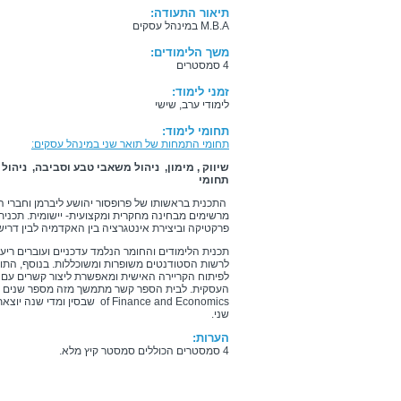
תיאור התעודה:
M.B.A במינהל עסקים
משך הלימודים:
4 סמסטרים
זמני לימוד:
לימודי ערב, שישי
תחומי לימוד:
תחומי התמחות של תואר שני במינהל עסקים:
שיווק , מימון, ניהול משאבי טבע וסביבה, ניהול 
תחומי
התכנית בראשותו של פרופסור יהושע ליברמן וחברי ה
מרשימים מבחינה מחקרית ומקצועית- יישומית. תכנית 
פרקטיקה וביצירת אינטגרציה בין האקדמיה לבין דריש
תכנית הלימודים והחומר הנלמד עדכניים ועוברים ריענ
לפיתוח הקריירה האישית ומאפשרת ליצור קשרים עם 
of Finance and Economics שבס
שני.
הערות:
4 סמסטרים הכוללים סמסטר קיץ מלא.