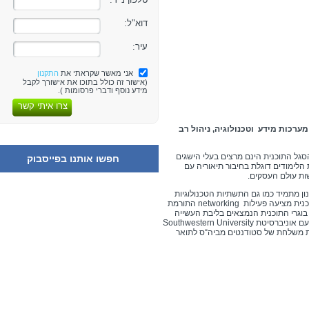
דוא"ל:
עיר:
אני מאשר שקראתי את
התקנון
(אישור זה כולל בתוכו את אישורך לקבל
מידע נוסף ודברי פרסומות ).
צרו איתי קשר
מערכות מידע וטכנולוגיה, ניהול רב
סגל התוכנית הינם מרצים בעלי הישגים
חפשו אותנו בפייסבוק
הלימודים דוגלת בחיבור תיאוריה עם
ות עולם העסקים.
ון מתמיד כמו גם התשתיות הטכנולוגיות
לרשות הסטודנטים משופרות ומשוכללות. בנוסף, התוכנית מציעה פעילות networking התורמת
בוגרי התוכנית הנמצאים בליבת העשייה
העסקית. לבית הספר קשר מתמשך מזה מספר שנים עם אוניברסיטת Southwestern University
ין ומדי שנה יוצאת משלחת של סטודנטים מביה“ס לתואר