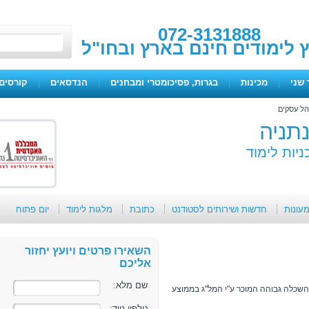
072-3131888
ץ לימודים חינם בארץ ובחו"ל
 שני
|
מכינות
|
בגרות, פסיכומטרי ומבחנים
|
הנדסאים
|
קורסים 
הל עסקים
תניה
ניות לימוד
מעונות
חדשות ושירותים לסטודנט
כתובת
מלגות לימוד
יום פתוח
השאירו פרטים ויועץ יחזור
אליכם
שם מלא:
השכלה גבוהה המוכר ע"י המל"ג בממוצע
טלפון נייד: