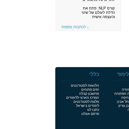
קורס NLP: פתח את
הדלת לעולם של שינוי
והעצמה אישית
לכתבות נוספות
ימוד
כללי
הלוואות לסטודנטים
הודה
ימים פתוחים
ה הפתוחה
מחשבון קבלה
חיפה
המרכז הארצי ללימודים
תל אביב
מלגות לסטודנטים
 גוריון
לימודים בישראל
כתבו לנו
פרסם אצלנו