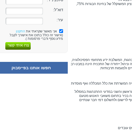
3. מועמדים שיגישו ציון פסיכומטרי, בהערכה ישמש הציון המשוקלל של בחינת הבגרות 75%,
דוא"ל:
עיר:
אני מאשר שקראתי את
התקנון
(אישור זה כולל בתוכו את אישורך לקבל
מידע נוסף ודברי פרסומות ).
צרו איתי קשר
הגות, המשלבת ידע מתחומי הפסיכולוגיה,
גיה וניהול.ייחודה של התכנית הינה במבט רב
חפשו אותנו בפייסבוק
ים ולמגמות תרבותיות.
וגיה המשרתת את כלל המכללה ואף מוסדות
 הראשון והשני במדעי ההתנהגות במסלול
ה בכיר בתחום משאבי האנוש מטעם
ף לרישום ולתשלום דמי חבר שנתיים
ם עובדים