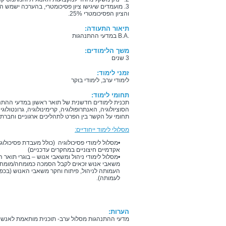
והציון הפסיכומטרי 25%.
תיאור התעודה:
.B.A במדעי ההתנהגות
משך הלימודים:
3 שנים
זמני לימוד:
לימודי ערב, לימודי בוקר
תחומי לימוד:
תכנית לימודים חדשנית של תואר ראשון במדעי ההתנ
הסוציולוגיה, האנתרופולוגיה, קרימינולוגיה, גרונטולו
תחומי על הקשר בין הפרט לתהליכים ארגוניים וחברתי
מסלולי לימוד ייחודיים:
•מסלול לימודי פסיכולוגיה (כולל מעבדת פסיכול
אקדמיים חיצוניים במחקרים עדכניים)
•מסלול לימודי ניהול ומשאבי אנוש – בוגרי תואר
משאבי אנוש זכאים לקבל הסמכה כמומחה/מומח
העמותה לניהול, פיתוח וחקר משאבי האנוש (בכפו
לעמותה).
הערות:
מדעי ההתנהגות מסלול ערב- תוכנית מותאמת לאנשי