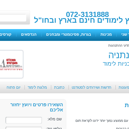
072-3131888
ץ לימודים חינם בארץ ובחו"ל
 שני
|
מכינות
|
בגרות, פסיכומטרי ומבחנים
|
הנדסאים
|
קורסים 
דעי ההתנהגות
תניה
ניות לימוד
מעונות
חדשות ושירותים לסטודנט
כתובת
מלגות לימוד
יום פתוח
ת
השאירו פרטים ויועץ יחזור
אליכם
שם מלא:
ע 90 לפחות.(תלמידים עם ממוצע נמוך יותר ידונו לקראת תום
טלפון נייד: