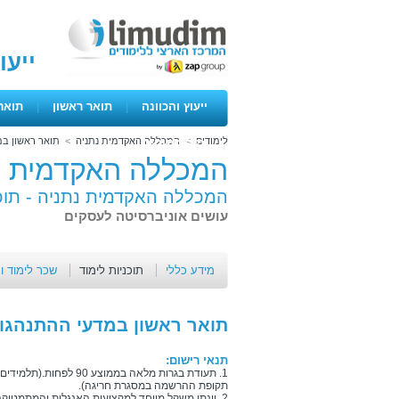
ייעו
ייעוץ והכוונה
|
תואר ראשון
|
תואר
לימודים
>
המכללה האקדמית נתניה
>
תואר ראשון במ
ימים פתוחים
המכללה האקדמית נ
המכללה האקדמית נתניה -
תוכ
עושים אוניברסיטה לעסקים
מידע כללי
תוכניות לימוד
שכר לימוד ו
תואר ראשון במדעי ההתנהגו
תנאי רישום:
1. תעודת בגרות מלאה בממוצ
תקופת ההרשמה במסגרת חריגה).
2. יינתן משקל מיוחד למקצועות האנגלית והמתמטיקה בבגרות.