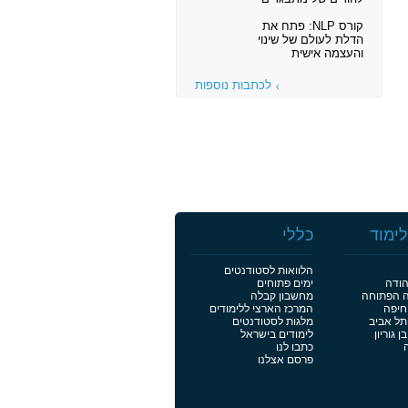
קורס NLP: פתח את
הדלת לעולם של שינוי
והעצמה אישית
לכתבות נוספות
ימוד
כללי
הלוואות לסטודנטים
הודה
ימים פתוחים
ה הפתוחה
מחשבון קבלה
חיפה
המרכז הארצי ללימודים
תל אביב
מלגות לסטודנטים
 גוריון
לימודים בישראל
כתבו לנו
פרסם אצלנו