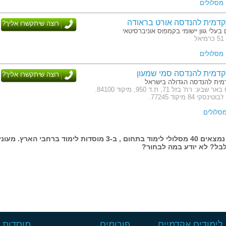
בשעה 10:00.
דמית להנדסה אורט בראודה
רוצה שיתקשרו אליך?
צבאי העומד לרשותכם.
 בעלי גוון יישומי בקמפוס אוניברסיטאי
ל
לאחת משלוש המכללות המובילות של
דמית להנדסה סמי שמעון
רוצה שיתקשרו אליך?
ית להנדסה הגדולה בישראל
כתובת: קמפוס באר שבע: רח' בזל 71, ת.ד 950, מיקוד 84100.
י 84 מיקוד 77245.
בעמוד זה נמצאים 40 מסלולי לימוד בתחום , ב-3 מוסדות לימוד ברחבי הארץ. מעונ
בל? לא יודע במה לבחור?
לימודים אקדמיים
פורומים
מוסדות ל