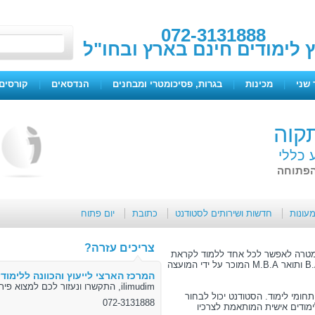
072-3131888
ץ לימודים חינם בארץ ובחו"ל
 שני
|
מכינות
|
בגרות, פסיכומטרי ומבחנים
|
הנדסאים
|
קורסים 
קוה
 כללי
מעונות
חדשות ושירותים לסטודנט
כתובת
יום פתוח
צריכים עזרה?
 העיר פתח תקווה הוקמה בשנת 2001 במטרה לאפשר לכל אחד ללמוד לקראת
תואר אקדמי של האוניברסיטה הפתוחה (תואר B.A ותואר M.B.A המוכר על ידי המועצה
המרכז הארצי לייעוץ והכוונה ללימודי
ilimudim, התקשרו ונעזור לכם למצוא פיתרון
 סטודנטים במגוון תחומי לימוד. הסטודנט יכול לבחור
072-3131888
ימודים אישית המותאמת לצרכיו