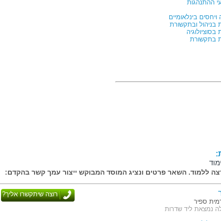
י ההתנהגות
ויחסים בינלאומיים
בניהול ובתקשורת
בסוציולוגיה
ת בתקשורת
קוה
:
אפשרת לסטודנטים לשלב לימודים עם
מוד
ה ללמוד. השאר פרטים ונציג המוסד המבוקש ייצור עמך קשר בהקדם:
של הסטודנטים, קיים מרכז יעוץ
ל מבחירת מסלול הלימודים ודרך
רוצה שיתקשרו אליך?
ות לרכישת מיומנויות למידה, מפגשי
ית ספיר
מידה. הסטודנטים במכללה זוכים ליחס
ה נמצאת ליד שדרות
האקדמית.