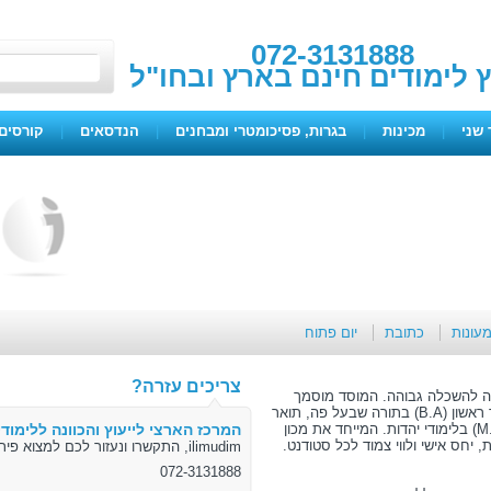
072-3131888
ץ לימודים חינם בארץ ובחו"ל
 שני
|
מכינות
|
בגרות, פסיכומטרי ומבחנים
|
הנדסאים
|
קורסים 
מעונות
כתובת
יום פתוח
צריכים עזרה?
ה להשכלה גבוהה. המוסד מוסמך
להעניק תואר ראשון (B.A) במינהל עסקים, תואר ראשון (B.A) בתורה שבעל פה, תואר
ראשון (B.A) בהיסטוריה יהודית ותואר מוסמך (M.A) בלימודי יהדות. המייחד את מכון
המרכז הארצי לייעוץ והכוונה ללימודי
 יחס אישי ולווי צמוד לכל סטודנט.
ilimudim, התקשרו ונעזור לכם למצוא פיתרון
072-3131888