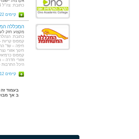
אקדמיה יישומי
כתובת: צה"ל 104 קרית אונו
קיימים 22 מסלולים
המכללה המ
מקצוע חזק לע
חינוך אזורי נצ
קמפוס כרמיאל –
היכל התרבות – 
קיימים 12 מסלולים
ב אך מבול