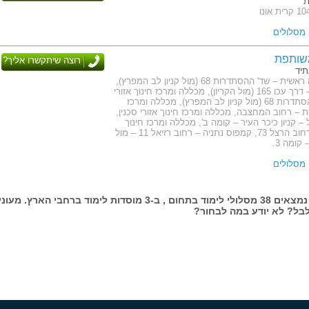
ת
שותפת
רוצה שיתקשרו אליך?
תיד
כתובת: הנהלה ראשית – שד' ההסתדרות 68 (מול קניון לב המפרץ),
קמפוס קריות – דרך עכו 165 (מול הקריון), מכללה ומרכז חינוך אזורי
חיפה – שד' ההסתדרות 68 (מול קניון לב המפרץ), מכללה ומרכז
רת – רחוב המחצבה, מכללה ומרכז חינוך אזורי סכנין,
 קניון כיכר העיר – קומה ב', מכללה ומרכז חינוך
אזורי חדרה – רחוב הרצל 73, קמפוס נתניה – רחוב רזיאל 11 – מול
קומה 3.
בעמוד זה נמצאים 38 מסלולי לימוד בתחום , ב-3 מוסדות לימוד ברחבי הארץ. מעונ
בל? לא יודע במה לבחור?