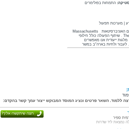
טיקה:
התמחות בפולימרים
ע | מערכות תפעול
עם האוניברסיטאות
Massachusetts
The
. שיתוף הפעולה כולל חילופי
מלגות ייעודית אנו מאפשרים
 לעבור ולחיות בארה"ב במשך
אשי המחלקות פועלת ועדה מייעצת
יניהן
Microsoft
פלאפון, כתר פלסטיק,
ה ,
netwise
,
opisoft
. בעצה אחת איתם
ודים זוכה הסטודנט להיחשף לתעשייה
והרצאות המתקיימים עם המובילים במשק
עשים בשיתוף עם התעשייה ואף
:
מוד
 בעצה אחת עם ראשי התעשייה,
ה ללמוד. השאר פרטים ונציג המוסד המבוקש ייצור עמך קשר בהקדם:
טים להנדסה ליזמות וניהול מוצר. אלו
 סטארט אפ או חבירה למיזם קיים.
כין אתכם ברמה הגבוהה ביותר לצאת
רוצה שיתקשרו אליך?
ית ספיר
ה נמצאת ליד שדרות
קר הנדסה נפתחת השנה מחלקה להשמה
בוגרי שנקר המתאימים בהכשרתם