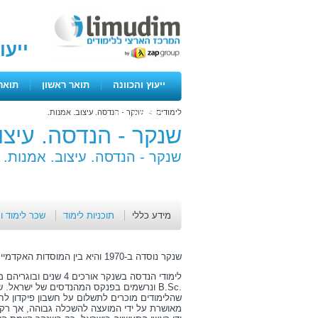
ייעו
ייעוץ והכוונה
|
תואר ראשון
|
תואר
לימודים
>
שנקר - הנדסה. עיצוב. אמנות.
ימים פתוחים
שנקר - הנדסה. עיצו
שנקר - הנדסה. עיצוב. אמנות. 
מידע כללי
תוכניות לימוד
שכר לימוד ו
שנקר נוסדה ב-1970 והיא בין המוסדות האקדמיים הוותיקים והמכובדים בישראל.
לימודי הנדסה בשנקר אורכים
.
B.Sc
ונרשמים בפנקס המהנדסים של ישראל. שכר
שהלימודים מוכרים לתשלום על חשבון פיקדון לחי
מאושרת על ידי המועצה להשכלה גבוהה, אך רק