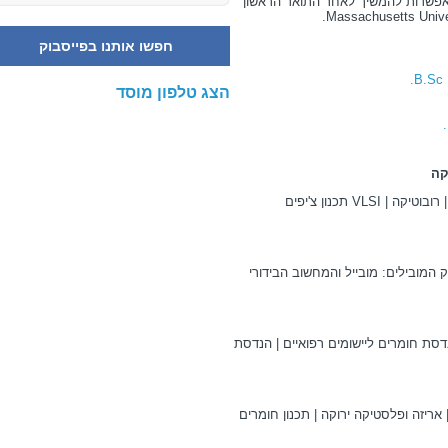
האפשרות להמשיך לאחר התואר הראשון
.
Massachusetts Unive
חפשו אותנו בפייסבוק
הצג טלפון מוסד
קה
רובוטיקה |
VLSI
תכנון צ'יפים
 המובילים: מובייל והמחשוב הבידורי
ת חומרים ליישומים רפואיים | הנדסת
אריזה ופלסטיקה ירוקה | תכנון חומרים