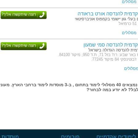
דמית להנדסה אורט בראודה
רוצה שיתקשרו אליך?
 בעלי גוון יישומי בקמפוס אוניברסיטאי
 מסלול המשלב עבודה ולימודים עם
ל
נים שקיבלו הכשרתם במוסדות מחקר
ב.
דמית להנדסה סמי שמעון
רוצה שיתקשרו אליך?
ות ביותר, מצוידות במכשור מתקדם.
ית להנדסה הגדולה בישראל
עבודה דומה לזו שיתקל בה במקום
כתובת: קמפוס באר שבע: רח' בזל 71, ת.ד 950, מיקוד 84100.
י 84 מיקוד 77245.
בעמוד זה נמצאים 40 מסלולי לימוד בתחום , ב-3 מוסדות לימוד ברחבי הארץ. מעונ
בל? לא יודע במה לבחור?
לימודים אקדמיים
פורומים
מוסדות ל