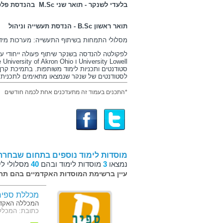
בלעדי לשנקר - תואר שני
M.Sc
בהנדסת פלס
תואר ראשון
B.Sc
- הנדסת תעשייה וניהול
מסלולי התמחות בשיתוף התעשייה: מערכות מיד
לפקולטה להנדסה בשנקר שיתוף פעולה ייחודי 
University Lowell
ו
 University of Akron Ohio
סטודנטים ותכניות לימוד משותפות. בתמיכת קרן 
לסטודנטים של שנקר שנמצאו מתאימים לתכנית,
לימודיהם הגבוהים.
*התכנים בעמוד זה מתעדכנים אחת לכמה חודשים
לצד דיקן הפקולטה פרופסור שמואל קניג ולצד ר
פעילה המונה בכירים בחברות מובילות במשק וב
אסם, כי"ל, מקורות
LOREAL
,
AHAVA
, מוטורול
נקבעת ומתעדכנת תכנית הלימודים. במהלך הלימ
באמצעות סיורים לימודיים, ביקורים, סמינרים 
הישראלי ובתעשייה. חלק גדול מפרויקטי הגמר נ
ממומנים על ידה.
מוסדות לימוד נוספים בתחום שבחרת
יזמות והשמה
נמצאו
3
מוסדות לימוד ובהם
40
מסלולי לי
דיקן הפקולטה ומנהלי המחלקות בשנקר החליטו
עיין ברשימת המוסדות האקדמיים בהם תרצ
המלווים את תכנית הלימודים, להכשיר את הסטודנ
כלי עבודה בסיסיים ביותר הנדרשים להנעת מיזם
במסגרת הלימודים תעברו הכשרה מקצועית, שת
מכללת ספיר
לדרך יזמית כדי לבנות את מוצרי העתיד.
המכללה האקדמ
כתובת: המכלל
בשל הדרישה ההולכת וגדלה במשק לבוגרי שנ
בתעשייה שתחבר בין הדרישה בשוק התעסוקה ל