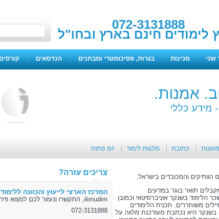
072-3131888
ץ לימודים חינם בארץ ובחו"ל
 שני
|
מכינות
|
בגרות, פסיכומטרי ומבחנים
|
הנדסאים
|
קורסים 
ב. אמנות.
-
מידע כללי
מעונות
כתובת
מלגות לימוד
יום פתוח
צריכים עזרה?
 4 שנים ובוגריהם מקבלים תואר בוגר במדעים
המרכז הארצי לייעוץ והכוונה ללימודי
 הלימוד בשנקר אוניברסיטאי וכמובן
ilimudim, התקשרו ונעזור לכם למצוא פיתרון
ילים משוחררים. תכנית הלימודים
072-3131888
 בשנקר היא נכתבת מעודכנת מלווה על