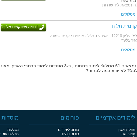
ית ספיר
ה נמצאת ליד שדרות
דמית תל חי
רוצה שיתקשרו אליך?
כתובת: ד. נ. גליל עליון 12210 . אצבע הגליל - צפונית לקרית שמונה
כפר גלעדי
בעמוד זה נמצאים 61 מסלולי לימוד בתחום , ב-3 מוסדות לימוד ברחבי הארץ. מעונ
בל? לא יודע במה לבחור?
לימודים אקדמיים
פורומים
מוסדות ל
תואר ראשון
פורום לימודים
מכללות
תואר שני
פורום סיעוד
מכללת אור י