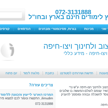
072-3131888
ץ לימודים חינם בארץ ובחו"ל
 שני
|
מכינות
|
בגרות, פסיכומטרי ומבחנים
|
הנדסאים
|
קורסים 
 ולחינוך ויצו-חיפה
יצו-חיפה -
מידע כללי
מעונות
חדשות ושירותים לסטודנט
כתובת
מלגות לימוד
יום פתוח
צריכים עזרה?
 ולחינוך ויצו-חיפה ע"ש נרי
שיר עצמם לעולם-המעשה בו שלובים
מוסד להשכלה גבוהה ומוסמך להעניק
המרכז הארצי לייעוץ והכוונה ללימודי
ilimudim, התקשרו ונעזור לכם למצוא פיתרון
072-3131888
-חיפה